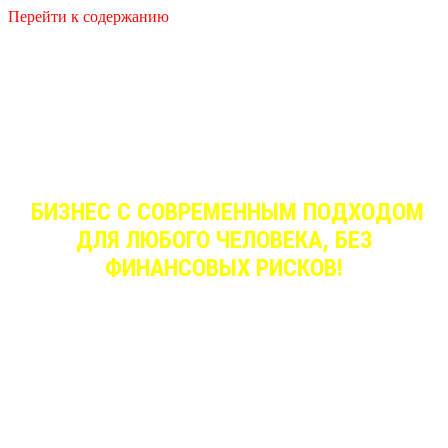
Перейти к содержанию
Узнай как начать собственный бизнес на
РАСТУЩЕМ ТРЕНДЕ
, который дает
ДОХОД ДАЖЕ В КРИЗИС
!
НЕ ФОРЕКС! НЕ КИТАЙ ! НЕ КРИПТА!
БИЗНЕС С СОВРЕМЕННЫМ ПОДХОДОМ
ДЛЯ ЛЮБОГО ЧЕЛОВЕКА, БЕЗ
ФИНАНСОВЫХ РИСКОВ!
ПОСМОТРИ ЭТО КОРОТКОЕ ВИДЕО И
УБЕДИСЬ САМ!